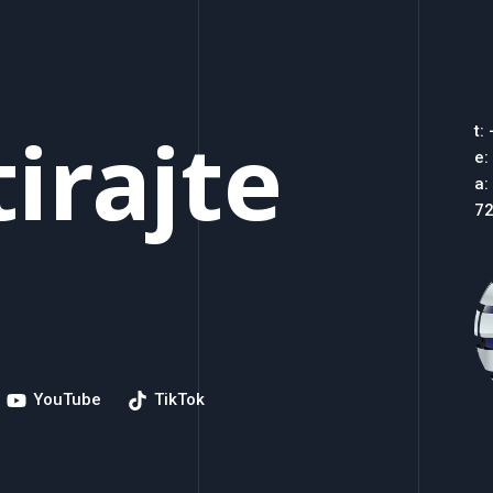
irajte
t:
e:
a:
72
YouTube
TikTok