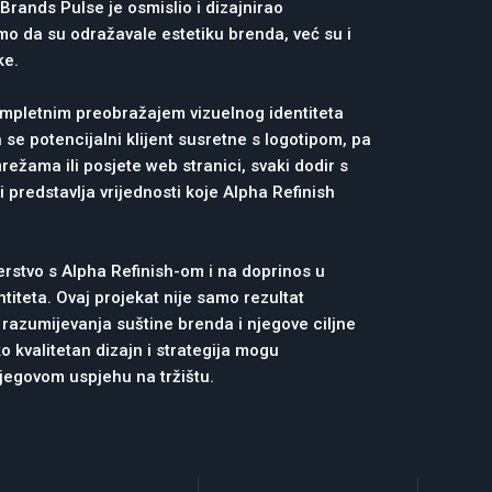
Brands Pulse je osmislio i dizajnirao
mo da su odražavale estetiku brenda, već su i
ke.
kompletnim preobražajem vizuelnog identiteta
 se potencijalni klijent susretne s logotipom, pa
režama ili posjete web stranici, svaki dodir s
 predstavlja vrijednosti koje Alpha Refinish
rstvo s Alpha Refinish-om i na doprinos u
titeta. Ovaj projekat nije samo rezultat
razumijevanja suštine brenda i njegove ciljne
ko kvalitetan dizajn i strategija mogu
njegovom uspjehu na tržištu.