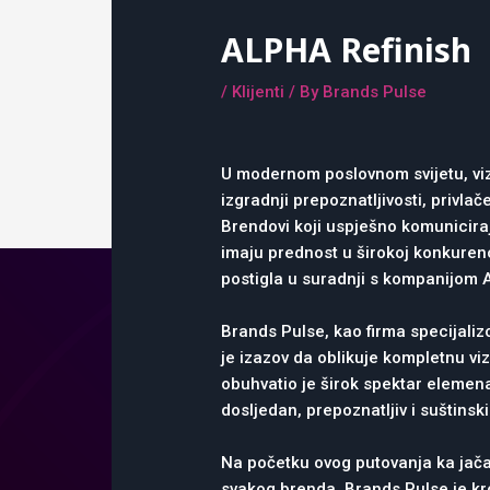
ALPHA Refinish
/
Klijenti
/ By
Brands Pulse
U modernom poslovnom svijetu, vizu
izgradnji prepoznatljivosti, privla
Brendovi koji uspješno komuniciraju
imaju prednost u širokoj konkurenc
postigla u suradnji s kompanijom A
Brands Pulse, kao firma specijaliz
je izazov da oblikuje kompletnu viz
obuhvatio je širok spektar elemena
dosljedan, prepoznatljiv i suštinski
Na početku ovog putovanja ka jačan
svakog brenda. Brands Pulse je kroz