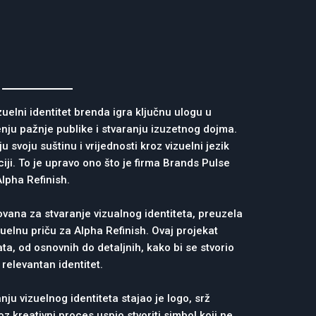
elni identitet brenda igra ključnu ulogu u
čenju pažnje publike i stvaranju izuzetnog dojma.
 svoju suštinu i vrijednosti kroz vizuelni jezik
iji. To je upravo ono što je firma Brands Pulse
lpha Refinish.
ovana za stvaranje vizualnog identiteta, preuzela
uelnu priču za Alpha Refinish. Ovaj projekat
ta, od osnovnih do detaljnih, kako bi se stvorio
 relevantan identitet.
ju vizuelnog identiteta stajao je logo, srž
 kreativni proces uspio stvoriti simbol koji ne